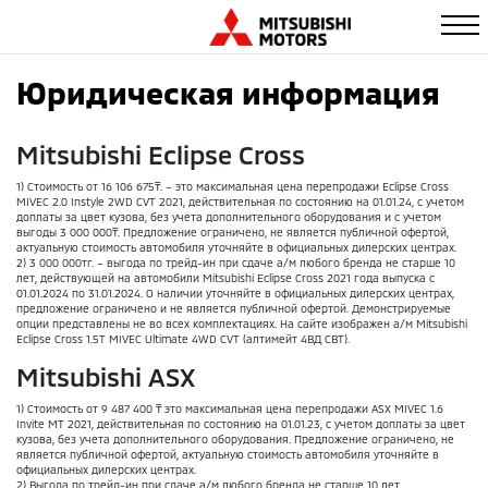
Юридическая информация
Mitsubishi Eclipse Cross
1) Стоимость от 16 106 675₸. – это максимальная цена перепродажи Eclipse Cross
MIVEC 2.0 Instyle 2WD CVT 2021, действительная по состоянию на 01.01.24, с учетом
доплаты за цвет кузова, без учета дополнительного оборудования и с учетом
выгоды 3 000 000₸. Предложение ограничено, не является публичной офертой,
актуальную стоимость автомобиля уточняйте в официальных дилерских центрах.
2) 3 000 000тг. – выгода по трейд-ин при сдаче а/м любого бренда не старше 10
лет, действующей на автомобили Mitsubishi Eclipse Cross 2021 года выпуска с
01.01.2024 по 31.01.2024. О наличии уточняйте в официальных дилерских центрах,
предложение ограничено и не является публичной офертой. Демонстрируемые
опции представлены не во всех комплектациях. На сайте изображен а/м Mitsubishi
Eclipse Cross 1.5T MIVEC Ultimate 4WD CVT (алтимейт 4ВД СВТ).
Mitsubishi ASX
1) Стоимость от 9 487 400 ₸ это максимальная цена перепродажи ASX MIVEC 1.6
Invite МТ 2021, действительная по состоянию на 01.01.23, с учетом доплаты за цвет
кузова, без учета дополнительного оборудования. Предложение ограничено, не
является публичной офертой, актуальную стоимость автомобиля уточняйте в
официальных дилерских центрах.
2) Выгода по трейд-ин при сдаче а/м любого бренда не старше 10 лет,