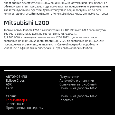
предложение действует с 01.01.2024 по 31.01.2024 на автомобили Mitsubishi ASX с
объемом двигателя 1,6л., 2022 года производства. Предложение ограничено и не
является публичной офертой. Демонстрируемые опции доступны не во всех
комплектациях. На сайте изображен а/м Mitsubishi ASX MIVEC 2.0 Instyle CVT 2022
Mitsubishi L200
1) Стоимость Mitsubishi L200 в комплектации 2.4 DID DC Invite 2022 года выпуска,
без учета доплаты за цвет, по состоянию на 01.10.2023 г..
2) 1 800 000₸ - разницы в стоимости а/м L200 2022 года производства, по
состоянию на 01.06.2023г. и стоимости L200 2022 по состоянию на 02.06.2023г.
Предложение ограничено, не является публичной офертой. Подробности
узнавайте в официальных дилерских центрах автомобилей Mitsubishi.
АВТОМОБИЛИ
Покупателям
Eclipse Cross
Автомобили в наличии
ASX
Сравнение автомобилей
L200
Помощь на дорогах MAP
Сервис
Помощь на дорогах MAP
Калькулятор ТО
Гарантия
Запись на ТО
Предложения по сервису