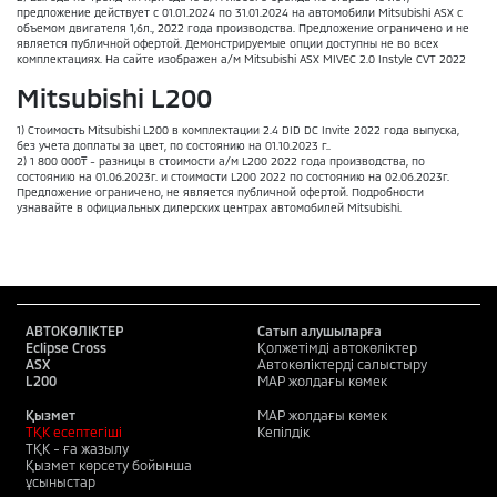
предложение действует с 01.01.2024 по 31.01.2024 на автомобили Mitsubishi ASX с
объемом двигателя 1,6л., 2022 года производства. Предложение ограничено и не
является публичной офертой. Демонстрируемые опции доступны не во всех
комплектациях. На сайте изображен а/м Mitsubishi ASX MIVEC 2.0 Instyle CVT 2022
Mitsubishi L200
1) Стоимость Mitsubishi L200 в комплектации 2.4 DID DC Invite 2022 года выпуска,
без учета доплаты за цвет, по состоянию на 01.10.2023 г..
2) 1 800 000₸ - разницы в стоимости а/м L200 2022 года производства, по
состоянию на 01.06.2023г. и стоимости L200 2022 по состоянию на 02.06.2023г.
Предложение ограничено, не является публичной офертой. Подробности
узнавайте в официальных дилерских центрах автомобилей Mitsubishi.
АВТОКӨЛІКТЕР
Сатып алушыларға
Eclipse Cross
Қолжетімді автокөліктер
ASX
Автокөліктерді салыстыру
L200
MAP жолдағы көмек
Қызмет
MAP жолдағы көмек
ТҚК есептегіші
Кепілдік
ТҚК - ға жазылу
Қызмет көрсету бойынша
ұсыныстар