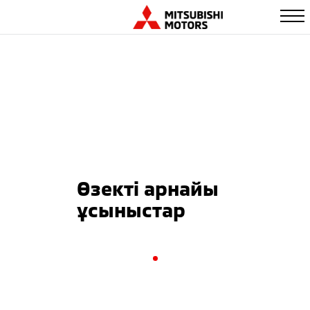
Өзекті арнайы
ұсыныстар