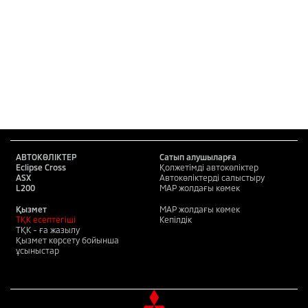
АВТОКӨЛІКТЕР
Сатып алушыларға
Eclipse Cross
Қолжетімді автокөліктер
ASX
Автокөліктерді салыстыру
L200
MAP жолдағы көмек
Қызмет
MAP жолдағы көмек
ТҚК есептегіші
Кепілдік
ТҚК - ға жазылу
Қызмет көрсету бойынша
ұсыныстар