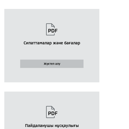
Сипаттамалар және бағалар
Жүктеп алу
Пайдаланушы нұсқаулығы