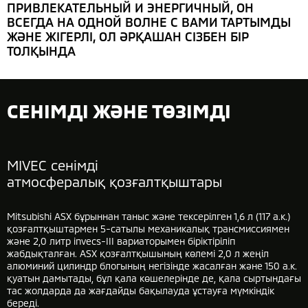
ПРИВЛЕКАТЕЛЬНЫЙ И ЭНЕРГИЧНЫЙ, ОН
ВСЕГДА НА ОДНОЙ ВОЛНЕ С ВАМИ ТАРТЫМДЫ
ЖӘНЕ ЖІГЕРЛІ, ОЛ ӘРҚАШАН СІЗБЕН БІР
ТОЛҚЫНДА
СЕНІМДІ ЖӘНЕ ТӨЗІМДІ
MIVEC сенімді
атмосфералық қозғалтқыштары
Mitsubishi ASX бұрыннан таныс және тексерілген 1,6 л (117 а.к.)
қозғалтқыштармен 5-сатылы механикалық трансмиссиямен
және 2,0 литр invecs-III вариаторымен біріктіріліп
жабдықталған. ASX қозғалтқышының көлемі 2,0 л жеңіл
алюминий цилиндр блогының негізінде жасалған және 150 а.к.
қуатын дамытады, бұл қала көшелерінде де, қала сыртындағы
тас жолдарда да жағдайды бақылауда ұстауға мүмкіндік
береді.