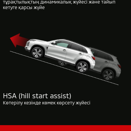
тұрақтылықтың динамикалық жүйесі және тайып
кетуге қарсы жүйе
HSA
(hill start assist)
Көтерілу кезінде көмек көрсету жүйесі