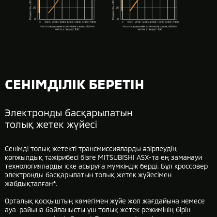
СЕНІМДІЛІК БЕРЕТІН
Электронды басқарылатын
толық жетек жүйесі
Сенімді толық жетекті трансмиссияларды әзірлеудің
көпжылдық тәжірибесі бізге MITSUBISHI ASX-та ең заманауи
технологияларды іске асыруға мүмкіндік берді. Бұл кроссовер
электронды басқарылатын толық жетек жүйесімен
жабдықталған*.
Орталық қосқыштың көмегімен жүйе жол жағдайына немесе
ауа-райына байланысты үш толық жетек режимінің бірін