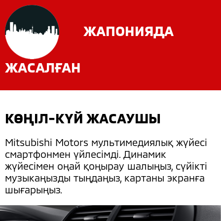
ЖАПОНИЯДА
ЖАСАЛҒАН
КӨҢІЛ-КҮЙ ЖАСАУШЫ
Mitsubishi Motors мультимедиялық жүйесі
смартфонмен үйлесімді. Динамик
жүйесімен оңай қоңырау шалыңыз, сүйікті
музыкаңызды тыңдаңыз, картаны экранға
шығарыңыз.