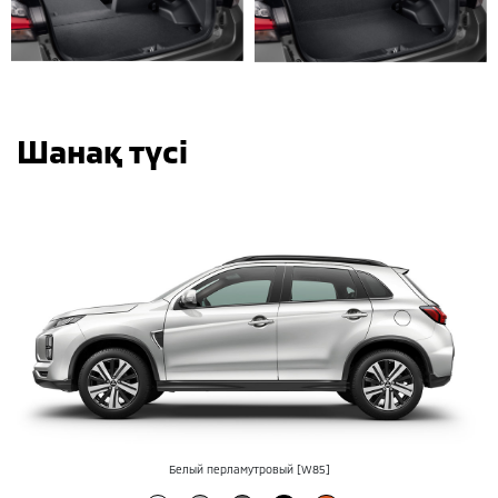
Шанақ түсі
Белый перламутровый
[W85]