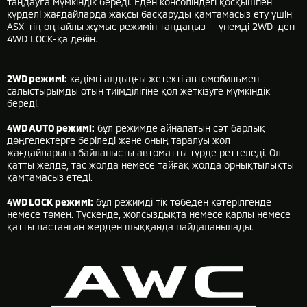
таңдауға мүмкіндік береді. Еден консоліндегі қосқышпен
күрделі жағдайларда жақсы басқаруды қамтамасыз ету үшін
ASX-тің оңтайлы жұмыс режимін таңдаңыз — үнемді 2WD-ден
4WD LOCK-қа дейін.
2WD режимі:
кәдімгі алдыңғы жетекті автомобильмен
салыстырымды отын тиімділігіне қол жеткізуге мүмкіндік
береді.
4WD AUTO режимі:
бұл режимде айналатын сәт барлық
дөңгелектерге беріледі және оның таралуы жол
жағдайларына байланысты автоматты түрде реттеледі. Ол
қатты желде, тас жолда немесе тайғақ жолда орнықтылықты
қамтамасыз етеді.
4WD LOCK режимі:
бұл режимді тік төбеден көтерілгенде
немесе төмен. Түскенде, жолсыздықта немесе қарлы немесе
қатты ластанған жерден шыққанда пайдаланылады.