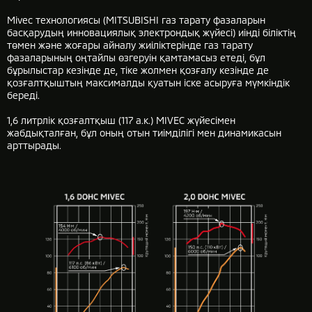
Mivec технологиясы (MITSUBISHI газ тарату фазаларын
басқарудың инновациялық электрондық жүйесі) иінді біліктің
төмен және жоғары айналу жиіліктерінде газ тарату
фазаларының оңтайлы өзгеруін қамтамасыз етеді, бұл
бұрылыстар кезінде де, тіке жолмен қозғалу кезінде де
қозғалтқыштың максималды қуатын іске асыруға мүмкіндік
береді.
1,6 литрлік қозғалтқыш (117 а.к.) MIVEC жүйесімен
жабдықталған, бұл оның отын тиімділігі мен динамикасын
арттырады.