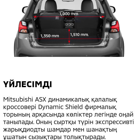
ҮЙЛЕСІМДІ
Mitsubishi ASX динамикалық қалалық
кроссовері Dynamic Shield фирмалық
торының арқасында көліктер легінде оңай
танылады. Оның сыртқы түрін экспрессивті
жарықдиодты шамдар мен шанақтың
ұшатын сызықтары толықтырады.