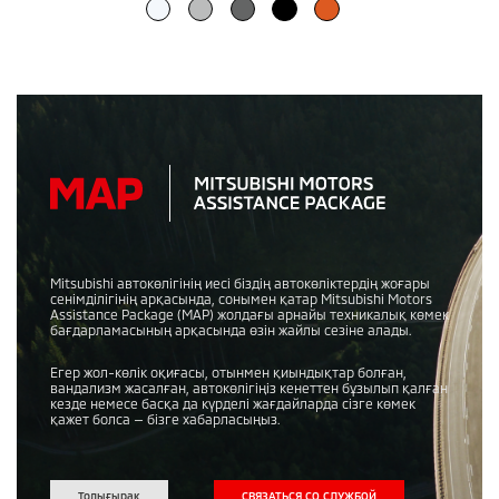
Mitsubishi автокөлігінің иесі біздің автокөліктердің жоғары
сенімділігінің арқасында, сонымен қатар Mitsubishi Motors
Assistance Package (MAP) жолдағы арнайы техникалық көмек
бағдарламасының арқасында өзін жайлы сезіне алады.
Егер жол-көлік оқиғасы, отынмен қиындықтар болған,
вандализм жасалған, автокөлігіңіз кенеттен бұзылып қалған
кезде немесе басқа да күрделі жағдайларда сізге көмек
қажет болса — бізге хабарласыңыз.
Толығырақ
СВЯЗАТЬСЯ СО СЛУЖБОЙ