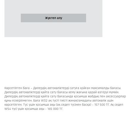
Жүктеп алу
Көрсетілген баға – Дилердің автокөліктерді сатуға қойған максималды бағасы.
Дилердің автокөліктерді қайта сату бағасы кему жағына қарай өзгеруі мүмкін.
Дилердің автокөліктерді қайта сату бағасында қосымша жабдық пен аксессуарлар
құны ескерілмеген. Баға W32 ақ түсті тиісті жинақтамадағы автокөлік үшін
көрсетілген. Түс үшін қосымша ақы (ақ седеп түсінен басқа) - 157 500 ТГ. Ақ седеп
W54 түсі үшін қосымша ақы - 165 000 ТГ.