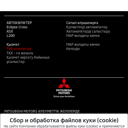
АВТОКӨЛІКТЕР
Сатып алушыларға
Eclipse Cross
Қолжетімді автокөліктер
ASX
Автокөліктерді салыстыру
L200
MAP жолдағы көмек
Қызмет
MAP жолдағы көмек
ТҚК есептегіші
Кепілдік
ТҚК - ға жазылу
Қызмет көрсету бойынша
ұсыныстар
MITSUBISHI MOTORS ӘЛЕУМЕТТІК ЖЕЛІЛЕРДЕ
Сбор и обработка файлов куки (cookie)
На сайте Компании обрабатываются файлы куки (cookie) и применяются