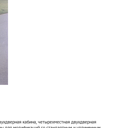
двухдверная кабина, четырехместная двухдверная
упны для модификаций со стандартным и удлиненным