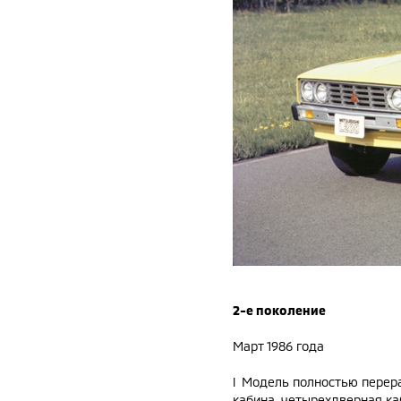
2-е поколение
Март 1986 года
l Модель полностью перера
кабина, четырехдверная ка