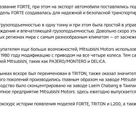
звание FORTE, при этом на экспорт автомобили поставлялись под
одель FORTE создавалась для надежной и безопасной транспорти
рузоподъемностью в одну тонну и при этом была простой в управ
ождения и впечатляющей грузоподъемностью. Довольно скоро эт
ых регионах мира с самым разнообразным климатом — от заснеж
упателям еще больше возможностей, Mitsubishi Motors использо
 1980 году модификацию с приводом на все четыре колеса. Тем 
й Mitsubishi, таких как PAJERO/MONTERO и DELICA.
ынках вскоре был переименован в TRITON, также оказал значитель
го поколений производились главным образом на заводе Mitsubish
одство было сконцентрировано на заводе Laem Chabang в Таилан
упное предприятие Mitsubishi Motors: здесь ежегодно выпускаетс
экскурс истории появления моделей FORTE, TRITON и L200, а так