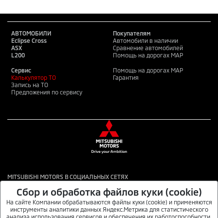
АВТОМОБИЛИ
Покупателям
Eclipse Cross
Автомобили в наличии
ASX
Сравнение автомобилей
L200
Помощь на дорогах MAP
Сервис
Помощь на дорогах MAP
Калькулятор ТО
Гарантия
Запись на ТО
Предложения по сервису
MITSUBISHI MOTORS В СОЦИАЛЬНЫХ СЕТЯХ
Сбор и обработка файлов куки (cookie)
На сайте Компании обрабатываются файлы куки (cookie) и применяются
инструменты аналитики данных Яндекс.Метрика для статистического
Данный интернет-сайт носит информационный характер и не является публичной
анализа использования сервисов и обеспечения их работоспособности,
офертой. Для получения подробной информации обращайтесь в официальные