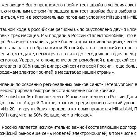
 желающим было предложено пройти тест-драйв в условиях экст
тью и сильным ветром (площадка для тест-драйва была выбрана н
диться, что и в экстремальных погодных условиях Mitsubishi i-M
табном ходе в российские регионы было обусловлено двумя ключ
рвых трех месяцев. Мы продали в России 41 электромобиль, что 
од. Россияне оказались даже более открыты к инновациям, чем е
е стала частью образа жизни. Второй фактор – высокий интерес
тельно, что даже, несмотря на то, что до сегодняшнего дня элек
егионов. Уверен, что появление электромобилей в дилерской сет
едставлен в 80% нашей дилерской сети по всей России - еще боль
родажам электромобилей в масштабах нашей страны».
пании по освоению региональных рынков Санкт-Петербург был в
демонстрировал быстрое восстановление после кризиса.
itsubishi любят больше, чем в Москве и в целом по России. Доля 
5%,» - сказал Андрей Панков, отметив среди причин высокий уров
«Из 20-ти крупнейших городов, в которых продается Mitsubishi, 
011 году, что на 30% больше, чем в Москве».
в Россию является исключительно важной составляющей долгосро
ссийский рынок еще семь моделей электромобилей, в том числе с