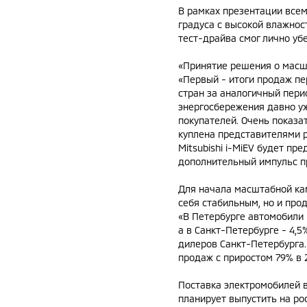
В рамках презентации всем
градуса с высокой влажнос
тест-драйва смог лично убе
«Принятие решения о масш
«Первый - итоги продаж пе
стран за аналогичный пери
энергосбережения давно уж
покупателей. Очень показа
куплена представителями р
Mitsubishi i-MiEV будет пр
дополнительный импульс п
Для начала масштабной кам
себя стабильным, но и про
«В Петербурге автомобили M
а в Санкт-Петербурге - 4,
дилеров Санкт-Петербурга. 
продаж с приростом 79% в 2
Поставка электромобилей 
планирует выпустить на ро