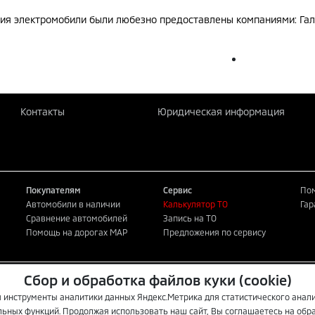
ия электромобили были любезно предоставлены компаниями: Гал
Контакты
Юридическая информация
Покупателям
Сервис
Пом
Автомобили в наличии
Калькулятор ТО
Гар
Сравнение автомобилей
Запись на ТО
Помощь на дорогах MAP
Предложения по сервису
Сбор и обработка файлов куки (cookie)
публичной офертой. Для
кие центры автомобилей
 инструменты аналитики данных Яндекс.Метрика для статистического анали
ельных функций. Продолжая использовать наш сайт, Вы соглашаетесь на обра