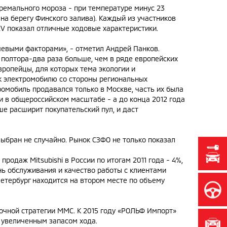
ремального мороза - при температуре минус 23
а берегу Финского залива). Каждый из участников
iEV показал отличные ходовые характеристики.
евыми факторами», - отметил Андрей Панков.
в полтора-два раза больше, чем в ряде европейских
вропейцы, для которых тема экологии и
 к электромобилю со стороны региональных
тромобиль продавался только в Москве, часть их была
и в общероссийском масштабе - а до конца 2012 года
ше расширит покупательский пул, и даст
ыбран не случайно. Рынок СЗФО не только показал
продаж Mitsubishi в России по итогам 2011 года - 4%,
ень обслуживания и качество работы с клиентами
Петербург находится на втором месте по объему
чной стратегии MMC. К 2015 году «РОЛЬФ Импорт»
 увеличенным запасом хода.