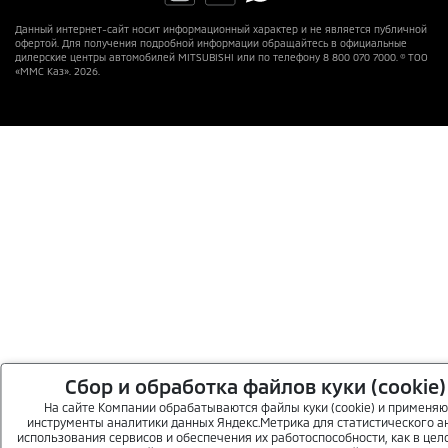
Данный интернет-сайт носит информационный характер и не является публичной
офертой. Для получения подробной информации обращайтесь в официальные
дилерские центры автомобилей MITSUBISHI или по телефону 8 800 070 7000. © ТОО
«ММС Каз». 2026.
Сбор и обработка файлов куки (cookie)
На сайте Компании обрабатываются файлы куки (cookie) и применяю
инструменты аналитики данных Яндекс.Метрика для статистического а
использования сервисов и обеспечения их работоспособности, как в цело