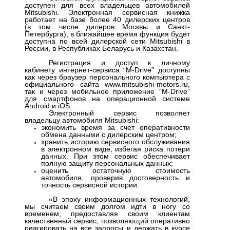
доступен для всех владельцев автомобилей
Mitsubishi. Электронная сервисная книжка
работает на базе более 40 дилерских центров
(в том числе дилеров Москвы и Санкт-
Петербурга), в ближайшее время функция будет
доступна по всей дилерской сети Mitsubishi в
России, в Республиках Беларусь и Казахстан.
Регистрация и доступ к личному
кабинету интернет-сервиса “M-Drive” доступны
как через браузер персонального компьютера с
официального сайта www.mitsubishi-motors.ru,
так и через мобильное приложение “M-Drive”
для смартфонов на операционной системе
Android и iOS.
Электронный сервис позволяет
владельцу автомобиля Mitsubishi:
экономить время за счет оперативности
обмена данными с дилерским центром;
хранить историю сервисного обслуживания
в электронном виде, избегая риска потери
данных. При этом сервис обеспечивает
полную защиту персональных данных;
оценить остаточную стоимость
автомобиля, проверив достоверность и
точность сервисной истории.
«В эпоху информационных технологий,
мы считаем своим долгом идти в ногу со
временем, предоставляя своим клиентам
качественный сервис, позволяющий оперативно
реагировать на все запросы и держать в курсе