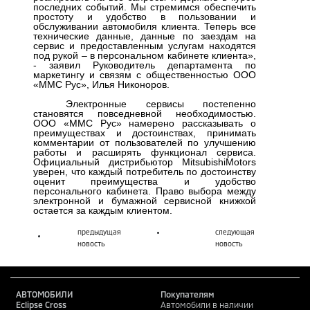
последних событий. Мы стремимся обеспечить
простоту и удобство в пользовании и
обслуживании автомобиля клиента. Теперь все
технические данные, данные по заездам на
сервис и предоставленным услугам находятся
под рукой – в персональном кабинете клиента»,
- заявил Руководитель департамента по
маркетингу и связям с общественностью ООО
«ММС Рус», Илья Никоноров.
Электронные сервисы постепенно
становятся повседневной необходимостью.
ООО «ММС Рус» намерено рассказывать о
преимуществах и достоинствах, принимать
комментарии от пользователей по улучшению
работы и расширять функционал сервиса.
Официальный дистрибьютор
Mitsubishi
Motors
уверен, что каждый потребитель по достоинству
оценит преимущества и удобство
персонального кабинета. Право выбора между
электронной и бумажной сервисной книжкой
остается за каждым клиентом.
предыдущая
следующая
новость
новость
АВТОМОБИЛИ
Покупателям
Eclipse Cross
Автомобили в наличии