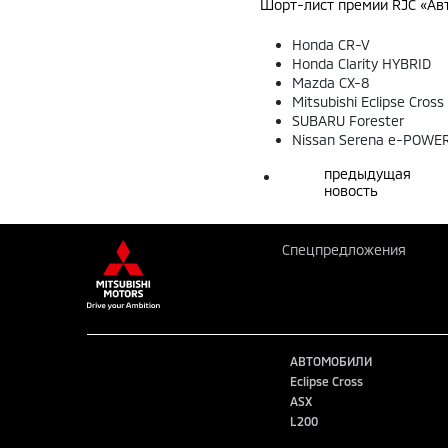
Шорт-лист премии RJC «Авт
Honda CR-V
Honda Clarity HYBRID
Mazda CX-8
Mitsubishi Eclipse Cross
SUBARU Forester
Nissan Serena e-POWE
предыдущая
новость
Спецпредложения
АВТОМОБИЛИ
Eclipse Cross
ASX
L200