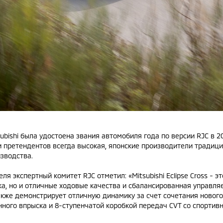
bishi была удостоена звания автомобиля года по версии RJC в 2007
и претендентов всегда высокая, японские производители традиц
изводства.
я экспертный комитет RJC отметил: «Mitsubishi Eclipse Cross - э
а, но и отличные ходовые качества и сбалансированная управляе
 также демонстрирует отличную динамику за счет сочетания новог
нного впрыска и 8-ступенчатой коробкой передач CVT со спорти