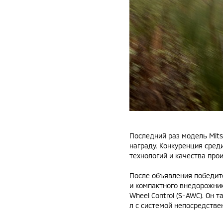
Последний раз модель Mitsu
награду. Конкуренция сред
технологий и качества про
После объявления победител
и компактного внедорожник
Wheel Control (S-AWC). Он
л с системой непосредстве